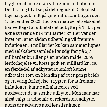
frygt for at mere i løn vil fremme inflationen.
Det fik mig til at se på det regnskab Coloplast
lige har godkendt på generalforsamlingen den
1. december 2022. Her kan man se, at selskabet
har vedtaget at udbetale et udbytte på 15 kr. per
aktie svarende til 4 milliarder kr. Her var der
intet om, at en sådan udbetaling vil fremme
inflationen. 4 milliarder kr. kan sammenlignes
med selskabets samlede lønudgifter på 5,7
milliarder kr. Eller på en anden måde: 20 %
lønforhøjelse vil koste godt en milliard kr., ca.
en fjerdedel af udbyttet Et lønløft kunne
udbetales som en blanding af et engangsbeløb
og en varig forhøjelse. Frygten for at fremme
inflationen kunne afbalanceres ved
modsvarende at sænke udbyttet. Men man har
altså valgt at udbetale et rekordstort udbytte,
mens der advares mod lønstigninger.