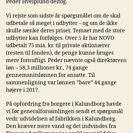
Peder Hvelplund deltog.
Vi rejste som sidste år spørgsmålet om de skal
udbetale så meget i udbytter – og om de ikke
skulle sænke deres priser. Temaet med de store
udbytter kan forfølges. Over 5 år har NOVO
udbetalt 75 mia. kr. til private aktionærer
(resten til fonden), de penge kunne bruges
mere fornuftigt. Peder nævnte også direktørens
løn – 58,3 millioner kr., 74 gange
gennemsnitslønnen for ansatte. Til
sammenligning var lønnen ”bare” 44 gange
højere i 2017.
På opfordring fra borgere i Kalundborg havde
vi før generalforsamlingen sendt et spørgsmål
vedr. udvidelsen af fabrikken i Kalundborg.
Den kræver mere vand og det indvindes fra