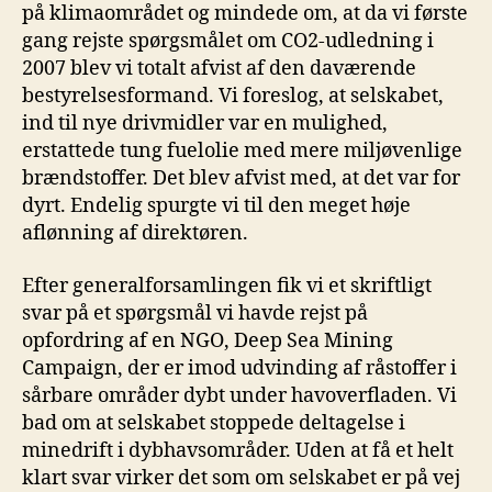
på klimaområdet og mindede om, at da vi første
gang rejste spørgsmålet om CO2-udledning i
2007 blev vi totalt afvist af den daværende
bestyrelsesformand. Vi foreslog, at selskabet,
ind til nye drivmidler var en mulighed,
erstattede tung fuelolie med mere miljøvenlige
brændstoffer. Det blev afvist med, at det var for
dyrt. Endelig spurgte vi til den meget høje
aflønning af direktøren.
Efter generalforsamlingen fik vi et skriftligt
svar på et spørgsmål vi havde rejst på
opfordring af en NGO, Deep Sea Mining
Campaign, der er imod udvinding af råstoffer i
sårbare områder dybt under havoverfladen. Vi
bad om at selskabet stoppede deltagelse i
minedrift i dybhavsområder. Uden at få et helt
klart svar virker det som om selskabet er på vej