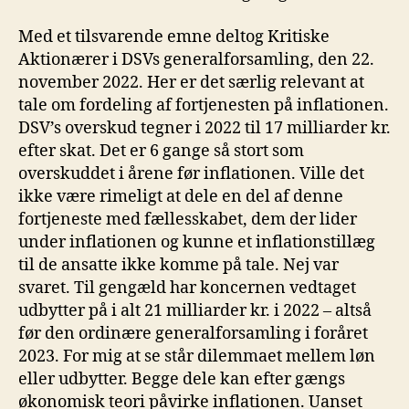
Med et tilsvarende emne deltog Kritiske
Aktionærer i DSVs generalforsamling, den 22.
november 2022. Her er det særlig relevant at
tale om fordeling af fortjenesten på inflationen.
DSV’s overskud tegner i 2022 til 17 milliarder kr.
efter skat. Det er 6 gange så stort som
overskuddet i årene før inflationen. Ville det
ikke være rimeligt at dele en del af denne
fortjeneste med fællesskabet, dem der lider
under inflationen og kunne et inflationstillæg
til de ansatte ikke komme på tale. Nej var
svaret. Til gengæld har koncernen vedtaget
udbytter på i alt 21 milliarder kr. i 2022 – altså
før den ordinære generalforsamling i foråret
2023. For mig at se står dilemmaet mellem løn
eller udbytter. Begge dele kan efter gængs
økonomisk teori påvirke inflationen. Uanset